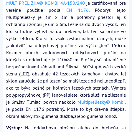
MULTIPRELIZKA© KOMBI 4A-150/240
je certifikovaná pre
verejné použitie podľa
EN 1176
. Pôdorys tejto
Multipreliezky je 3m x 3m a potrebný priestor aj s
ochrannou zónou je 6m x 6m. Lezie sa do dvoch výšok. Ten
kto si trúfne vyliezť až do hrebeňa, tak ten sa ocitne vo
výške 240cm. Kto si to však cestou nahor rozmyslí, môže
„zakotviť" na oddychovej plošine vo výške „len" 150cm.
Rozmer oboch vodorovných oddychových plošín na
ktorých sa oddychuje je 110x80cm. Plošiny sú ohraničené
bezpečnostnými zábradliami. Šikmá - 60°stupňová Lezecká
stena (LEZ), obsahuje 42 lezeckých kameňov - chytov. Jej
sklon zaručuje, že pri lezení sa malý lezec od nej „neodlepí",
ako to býva bežné pri kolmých lezeckých stenách. Výmera
polypropylénovej (PP) lanovej siete, ktorá slúži na zliezanie
je 6m.štv. Tlmiaci povrch naokolo
Multipreliezky© Kombi
,
je podľa EN 1176 potrebný. Môže to byť drevná štiepka,
okrúhliakový štrk,gumená dlažba,alebo gumená rohož.
Výstup:
Na oddychovú plošinu alebo do hrebeňa sa